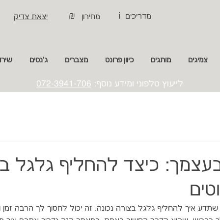
i
₪
מדריכים
מחירון
יצאת צדיק
צמיגים
מותגים
כיוון פרונט
מצברים
ג'נטים
שירו
לייעוץ טלפוני ומידע נוסף:
072-3941-706
טים
תדע איך להחליף גלגל בצורה נכונה. זה יכול לחסוך לך הרבה זמן וכ