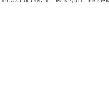
 או יפגעו, מכיוון שתזדקק להם מאוחר יותר. לאחר הסרת הגלגל, בדוק 