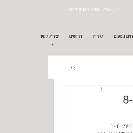
:חייגו אלינו
072-3941-706
תים נוספים
גלריה
דרושים
יצירת קשר
עשה זאת בעצמך: כיצד להחליף גלגל ב-8
סף, וכן גם 