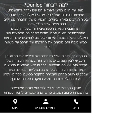
למה לבחור Dunlop?
מאז ועד היום צמיגי דאנלופ הם שם נרדף לחדשנות,
מצוינות ובטיחות מעל לכל. צמיגי דאנלופ עברו מבחני
בטיחות רבים בארץ ובעולם. הצמיגים של החברה משווקים
כבר שנים ארוכות בישראל,
והן חובבי הנהיגה הספורטיבית והן בעלי הרכבים
המשפחתיים נהנים מהם. תודות לתרכובת הצמיגים של
דאנלופ ובשל המבנה הייחודי שלהם, לצמיגים ישנה אחיזת
כביש טובה והם מונעים את החלקתו של הרכב על משטח
רטוב.
בנוסף לכך, בזכות שולי הצמיגים שמגדילים את המגע בין
הכביש לבין הצמיג, ישנה הפחתה במרחק העצירה של
הרכב בזמן עצירה מוחלטת. בכביש יבש הצמיגים מקטינים
את מרחק העצירה של הרכב בשלושה מטרים, בעוד
שבכביש רטוב מרחק העצירה מתקצר בכ-2.8 מטרים. יתרון
זה תורם לבטיחות הנסיעה בעיקר בתקופת החורף.
יתרון נוסף של צמיגי דאנלופ הוא שהם מאופיינים
בהתנגדות סיבוב נמוכה, כך שהם מאפשרים לחסוך עשרות
אחוזים בצריכת הדלק. הצמיגים אף כוללים חריצים עם
מבנה סגור המפחיתים רעשים ויוצרים נסיעה שקטה יותר.
חייג
דרושים עובדים
ניווט
מחפשים צמיגים חדשים לרכב? אתם מוזמנים להגיע
לצמיגי דניאל ולבחור את הצמיגים של המותג דאנלופ
הנחשבים לצמיגים איכותיים וחזקים במיוחד.