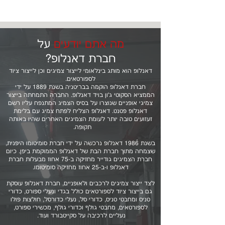
מה אתם יודעים
על
חברת דאנלופ?
דאנלופ הוא מותג בינלאומי לייצור צמיגים וכן לייצור ציוד
לספורטאים.
חברת דאנלופ הוקמה בבריטניה בשנת 1889 על ידי
הממציא הסקוטי ג׳ון בויד דאנלופ. החברה התמחתה בייצור
צמיגי אופניים שנוצרו על בסיס הצמיג המתנפח עליו רשם
דאנלופ פטנט. דאנלופ הצליח לפתח צמיג עם בלימת
זעזועים טובה יותר לעומת הצמיגים האחרים שהיו באותה
תקופה.
בשנת 1986ֿ דאנלופ נרכשה על ידי חברת סומיטומו היפנית,
שצמחה מתוך חברת הבת של דאנלופ הממוקמת ביפן. כיום
חברת הצמיגים גודייר מחזיקה ב-75 אחוז מבעלות חברת
דאנלופ ו-ב-25 אחוז מחזיקה סומיטומו.
לצד ייצור צמיגים לרכבים ולאופניים, חברת דאנלופ עוסקת
גם בייצור ציוד לספורטאים כולל בגדי ונעלי ספורט, כדורי
טניס ומחבטי טניס, כדורי סל, נעלי כדורסל, חולצות פולו
לספורטאים, מחבטי גולף וכדורי גולף, מכשירי ספורט,
נעליים לרכיבה על סקייטבורד ועוד.