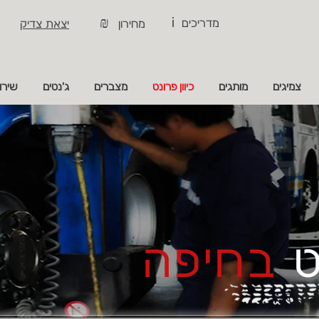
i
₪
מדריכים
מחירון
יצאת צדיק
צמיגים
מותגים
כיוון פרונט
מצברים
ג'נטים
שירו
ט
בחיפה