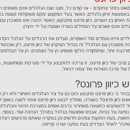
וט ביותר ונתקדם – אז קודם כל, מצב שבו הגלגלים אינם מאוזנים 
ן באמצעות איזון גלגלים, כאשר בעל המקצוע ימקם משקולות קטנות בצ
איזון בין השניים. כיוון פרונט מתבקש, כאשר ההגה אינו מסונכרן עם
ם אינם יושבים על המתלים בצורה שנועדו על ידי היצרן.
ילדים והיינו נעמדים מול האופניים, נועלים את הרגליים על הגלגל הקדמי
 מסונכרן עם הגלגל? זה בגדול העיקרון של כיוון פרונט, רק שבניגוד ל
כבת יותר, שתפקודה הלקוי משפיע הן על הצמיגים, הן על הבולמים וה
 מרבי של כיוון פרונט, זו צריכה להתבצע על ידי מערכות ממוחשבות,
ו של מרכז השירות של צמיגי דניאל.
 כיוון פרונט?
בהיר כי כיוון פרונט מתבצע כיום גם על ציר הגלגלים האחורי ולא רק 
שים כיוון פרונט? כשגרה, מומלץ לבצע כיוון פרונט אחת לשנה באופן יז
לול להשתבש כתוצאה משחרור ברגים ואומים במערכת ההיגוי והגלגלים,
סיעה על בורות, אבנים שפוגעות בגלגל במהלך הנהיגה ועוד. בנוסף,
ר תאונה, בעת התקנת צמיגים חדשים וכן במקרה שאתם מרגישים רעיד
משיכה" לאחד הצדדים בעת נסיעה ישרה קדימה.