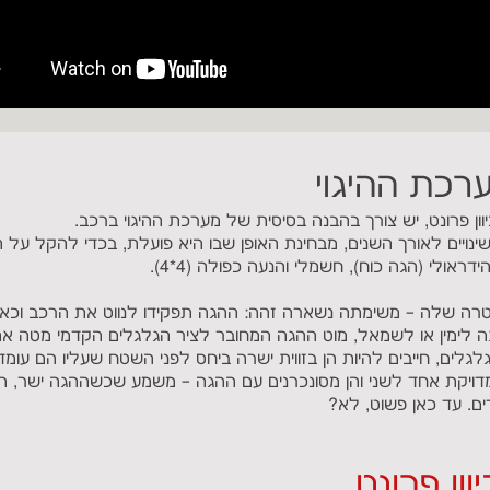
רכת ההיגוי
יוון פרונט, יש צורך בהבנה בסיסית של מערכת ההיגוי ברכב.
ינויים לאורך השנים, מבחינת האופן שבו היא פועלת, בכדי להקל על
אולי (הגה כוח), חשמלי והנעה כפולה (4*4).
רה שלה – משימתה נשארה זהה: ההגה תפקידו לנווט את הרכב וכאש
 לימין או לשמאל, מוט ההגה המחובר לציר הגלגלים הקדמי מטה א
גלגלים, חייבים להיות הן בזווית ישרה ביחס לפני השטח שעליו הם עומדי
דויקת אחד לשני והן מסונכרנים עם ההגה – משמע שכשההגה ישר, ה
ים. עד כאן פשוט, לא?
ון פרונט