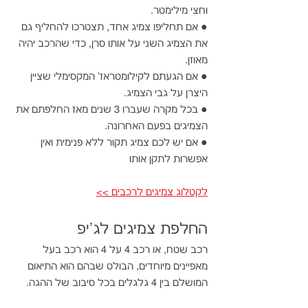
וחצי מילימטר.
● אם תחליפו צמיג אחד, תצטרכו להחליף גם 
את הצמיג השני על אותו סרן, כדי שהרכב יהיה 
מאוזן.
● אם הגעתם לקילומטראז' המקסימלי שציין 
היצרן על גבי הצמיג.
● בכל מקרה שעברו 3 שנים מאז החלפתם את 
הצמיגים בפעם האחרונה.
● אם יש לכם צמיג תקור ללא פנימית ואין 
אפשרות לתקן אותו
לקטלוג צמיגים לרכבים >>
החלפת צמיגים ל
ג'יפ
רכב שטח, או רכב 4 על 4 הוא רכב בעל 
מאפיינים מיוחדים, הבולט שבהם הוא התיאום 
המושלם בין 4 גלגלים בכל סיבוב של ההגה.