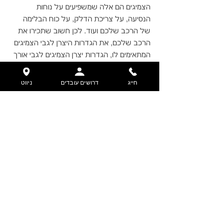
הצמיגים הם אלה שמשפיעים על נוחות 
הנסיעה, על צריכת הדלק, על כוח הבלימה 
של הרכב שלכם ועוד. לכן חשוב שתכירו את 
הרכב שלכם, את הגדרות היצרן לגבי הצמיגים 
המתאימים לו, הגדרות יצרן הצמיגים לגבי אורך 
חיי הצמיג וסימני השחיקה, המאותתים לכם 
שהגיע הזמן להחליף.
חייג
דרושים עובדים
ניווט
שמרו על תחזוקה שוטפת, מלאו לחץ אוויר 
במידה הדרושה ובואו אלינו, לצמיגי דניאל, 
לבדיקה, אם אתם לא בטוחים שהצמיגים 
שלכם תקינים.
נשמח להעמיד לרשותכם את מיטב ניסיוננו 
ולספק לכם צמיגים באיכות מעולה, שיתאימו 
בדיוק לרכב שלכם.