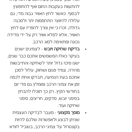
להתעוות בעקבות החום ואף להתפוצץ 
לבסוף. כאשר לחץ האוויר גבוה מדי, גם 
עלולה להיווצר התחממות יתר ולסכנה 
גדולה, זכרו כי אין צורך להפריז עם לחץ 
האוויר, אלא למלא אוויר רק על ידי מדידה 
נכונה ומתאימה לסוג הרכב. 
בדיקת שחיקה ויובש 
- לצמיגים ישנים 
בעיקר כאלו המשמשים אתכם כבר שנים, 
ישנו סיכוי גדול יותר לשחיקה והתייבשות 
מהירה. צמיד פגום ושחוק, עלול לסכן 
אתכם בעת הנסיעה, תבדקו אחת לכמה 
זמן את צמיגי הרכב ומומלץ גם מדי יום 
בחודשי הקיץ. רק כך תוכלו להבחין 
בסימני יובש, סדקים, חריצים, סימני 
שחיקה ועוד. 
מוסך מקצועי
 - מעבר לבדיקה העצמית 
שניתן לבצע ולאפשרות שלכם להיות 
בקונטרול על צמיגי הרכב, בשביל לוודא 