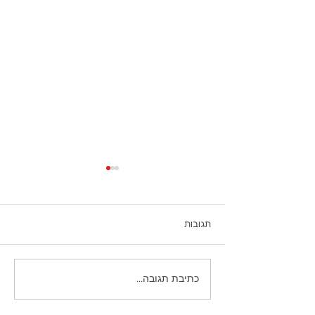
תגובות
כתיבת תגובה...
דירוג חברות הצמיגים הטובות
בישראל: מי באמת מוביל את
השוק?