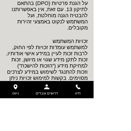
על הגנת פרטיות (DPO) בהתאם
לתיקון 13. עם זאת, אין באפשרותנו
להבטיח הגנה מוחלטת, ועל
המשתמש לנקוט באמצעי זהירות
מקובלים.
זכויות המשתמש
למשתמש עומדות זכויות לפי החוק,
לרבות זכות לעיין במידע אישי אודותיו,
זכות לתקן מידע שגוי או מיושן, זכות
למחיקת מידע ("הזכות להישכח")
וזכות להתנגד לשימוש במידע לצרכים
מסוימים. בקשות למימוש זכויות ניתן
לשלוח לכתובת הדוא"ל
.
office@danieltires.co.il
חייג
דרושים עובדים
ניווט
שמירת מידע
החברה תשמור מידע אישי רק למשך
התקופה הנדרשת להשגת המטרות
שלשמן נאסף ובהתאם לחובות החוק.