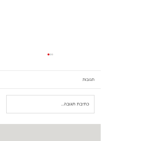
תגובות
כתיבת תגובה...
דירוג חברות הצמיגים הטובות
בישראל: מי באמת מוביל את
השוק?