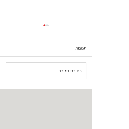
תגובות
כתיבת תגובה...
דירוג חברות הצמיגים הטובות
בישראל: מי באמת מוביל את
השוק?