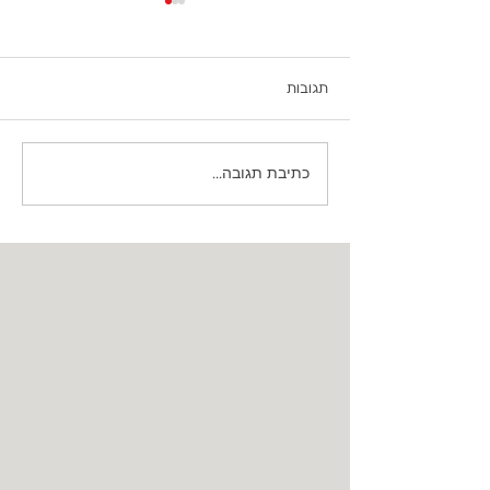
תגובות
כתיבת תגובה...
דירוג חברות הצמיגים הטובות
בישראל: מי באמת מוביל את
השוק?