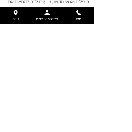
מובילים ואנשי מקצוע שיעזרו לכם להתאים את 
הצמיגים המדויקים לסגנון הרכיבה שלכם.
חייג
דרושים עובדים
ניווט
הצג הכול
פוסטים אחרונים