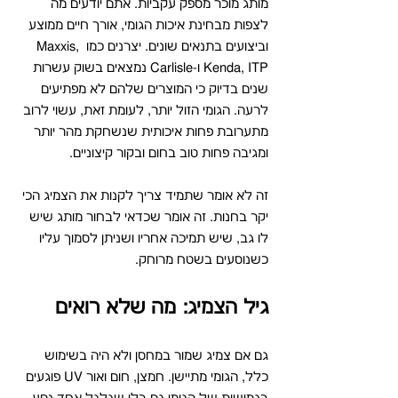
מותג מוכר מספק עקביות. אתם יודעים מה 
לצפות מבחינת איכות הגומי, אורך חיים ממוצע 
וביצועים בתנאים שונים. יצרנים כמו Maxxis, 
Kenda, ITP ו-Carlisle נמצאים בשוק עשרות 
שנים בדיוק כי המוצרים שלהם לא מפתיעים 
לרעה. הגומי הזול יותר, לעומת זאת, עשוי לרוב 
מתערובת פחות איכותית שנשחקת מהר יותר 
ומגיבה פחות טוב בחום ובקור קיצוניים.
זה לא אומר שתמיד צריך לקנות את הצמיג הכי 
יקר בחנות. זה אומר שכדאי לבחור מותג שיש 
לו גב, שיש תמיכה אחריו ושניתן לסמוך עליו 
כשנוסעים בשטח מרוחק.
גיל הצמיג: מה שלא רואים
גם אם צמיג שמור במחסן ולא היה בשימוש 
כלל, הגומי מתיישן. חמצן, חום ואור UV פוגעים 